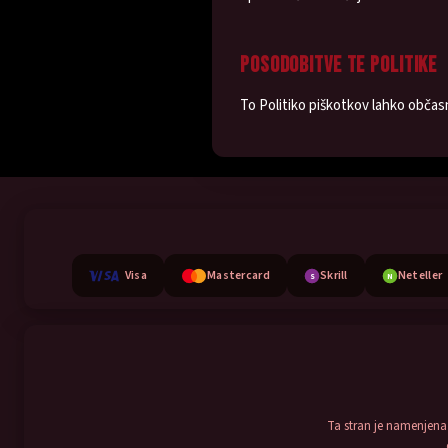
POSODOBITVE TE POLITIKE
To Politiko piškotkov lahko obča
Visa
Mastercard
Skrill
Neteller
S
N
Ta stran je namenjena