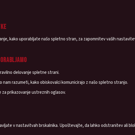
TKE
je, kako uporabljate našo spletno stran, za zapomnitev vaših nastavitev i
UPORABLJAMO
avilno delovanje spletne strani.
nam razumeti, kako obiskovalci komunicirajo z našo spletno stranjo.
 za prikazovanje ustreznih oglasov.
vljate v nastavitvah brskalnika. Upoštevajte, da lahko odstranitev ali blo