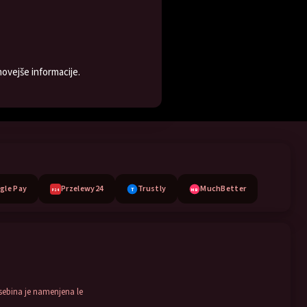
ovejše informacije.
gle Pay
Przelewy24
Trustly
MuchBetter
T
MB
P24
sebina je namenjena le
.