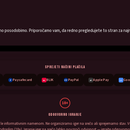
sno posodobimo. Priporočamo vam, da redno pregledujete to stran za najn
SPREJETI NAČINI PLAČILA
Paysafecard
BLIK
PayPal
Apple Pay
Goo
P
PP
BL
AP
GP
18+
ODGOVORNO IGRANJE
 le informativnim namenom. Ne organiziramo iger na srečo ali sprejemamo stav. V
odraslim (18+). Igranje iger na srečo lahko povzroči odvisnost — igrajte odgovorno