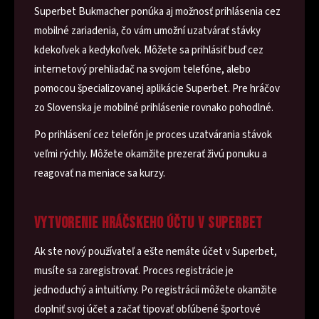
Superbet Bukmacher ponúka aj možnosť prihlásenia cez
mobilné zariadenia, čo vám umožní uzatvárať stávky
kdekoľvek a kedykoľvek. Môžete sa prihlásiť buď cez
internetový prehliadač na svojom telefóne, alebo
pomocou špecializovanej aplikácie Superbet. Pre hráčov
zo Slovenska je mobilné prihlásenie rovnako pohodlné.
Po prihlásení cez telefón je proces uzatvárania stávok
veľmi rýchly. Môžete okamžite prezerať živú ponuku a
reagovať na meniace sa kurzy.
VYTVORENIE HRÁČSKEHO ÚČTU V SUPERBET
Ak ste nový používateľ a ešte nemáte účet v Superbet,
musíte sa zaregistrovať. Proces registrácie je
jednoduchý a intuitívny. Po registrácii môžete okamžite
doplniť svoj účet a začať tipovať obľúbené športové