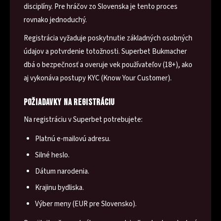
disciplíny. Pre hráčov zo Slovenska je tento proces
rovnako jednoduchý.
Registrácia vyžaduje poskytnutie základných osobných
údajov a potvrdenie totožnosti. Superbet Bukmacher
dbá o bezpečnosť a overuje vek používateľov (18+), ako
aj vykonáva postupy KYC (Know Your Customer).
POŽIADAVKY NA REGISTRÁCIU
Na registráciu v Superbet potrebujete:
Platnú e-mailovú adresu.
Silné heslo.
Dátum narodenia.
Krajinu bydliska.
Výber meny (EUR pre Slovensko).