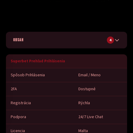
OBSAH
4
Superbet Prehľad Prihlásenia
Spôsob Prihlásenia
Email / Meno
2FA
Dostupné
Registrácia
Rýchla
Podpora
24/7 Live Chat
Licencia
Malta