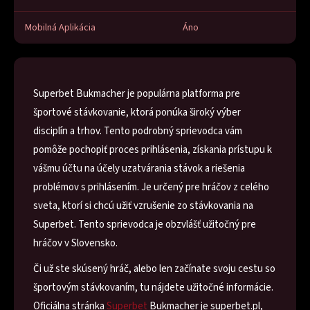
Mobilná Aplikácia
Áno
Superbet Bukmacher je populárna platforma pre
športové stávkovanie, ktorá ponúka široký výber
disciplín a trhov. Tento podrobný sprievodca vám
pomôže pochopiť proces prihlásenia, získania prístupu k
vášmu účtu na účely uzatvárania stávok a riešenia
problémov s prihlásením. Je určený pre hráčov z celého
sveta, ktorí si chcú užiť vzrušenie zo stávkovania na
Superbet. Tento sprievodca je obzvlášť užitočný pre
hráčov v Slovensko.
Či už ste skúsený hráč, alebo len začínate svoju cestu so
športovým stávkovaním, tu nájdete užitočné informácie.
Oficiálna stránka
Superbet
Bukmacher je superbet.pl,