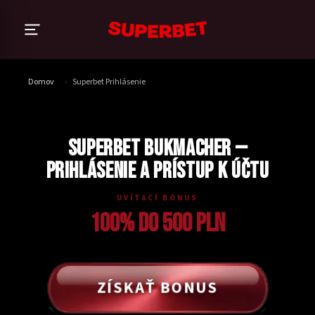
Domov
›
Superbet Prihlásenie
SUPERBET BUKMACHER —
PRIHLÁSENIE A PRÍSTUP K ÚČTU
UVÍTACÍ BONUS
100% do 500 PLN
ZÍSKAŤ BONUS