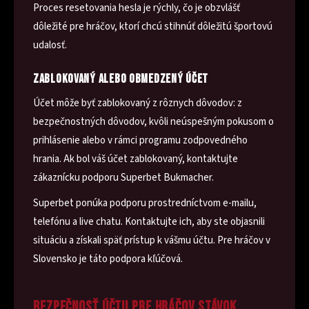
Proces resetovania hesla je rýchly, čo je obzvlášť
dôležité pre hráčov, ktorí chcú stihnúť dôležitú športovú
udalosť.
ZABLOKOVANÝ ALEBO OBMEDZENÝ ÚČET
Účet môže byť zablokovaný z rôznych dôvodov: z
bezpečnostných dôvodov, kvôli neúspešným pokusom o
prihlásenie alebo v rámci programu zodpovedného
hrania. Ak bol váš účet zablokovaný, kontaktujte
zákaznícku podporu Superbet Bukmacher.
Superbet ponúka podporu prostredníctvom e-mailu,
telefónu a live chatu. Kontaktujte ich, aby ste objasnili
situáciu a získali späť prístup k vášmu účtu. Pre hráčov v
Slovensko je táto podpora kľúčová.
BEZPEČNOSŤ ÚČTU PRE HRÁČOV STÁVOK