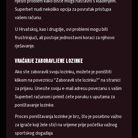
riješiti problem kako biste mogli nastaviti s klađenjem.
Superbet nudi nekoliko opcija za povratak pristupa
vašem računu.
U Hrvatskoj, kao i drugdje, ovi problemi mogu biti
frustrirajući, ali postoje jednostavni koraci za njihovo
rješavanje.
VRAĆANJE ZABORAVLJENE LOZINKE
Ako ste zaboravili svoju lozinku, možete je poništiti
klikom na poveznicu "Zaboravili ste lozinku?" na stranici
za prijavu. Unesite svoju e-mail adresu povezanu s vašim
Superbet računom i primit ćete poruku s uputama za
poništavanje lozinke.
Proces poništavanja lozinke je brz, što je posebno važno
za igrače koji žele stići na vrijeme prije početka važnog
sportskog događaja.