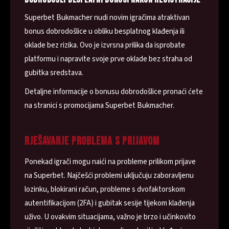
Superbet Bukmacher nudi novim igračima atraktivan
bonus dobrodošlice u obliku besplatnog klađenja ili
oklade bez rizika. Ovo je izvrsna prilika da isprobate
platformu i napravite svoje prve oklade bez straha od
gubitka sredstava.
Detaljne informacije o bonusu dobrodošlice pronaći ćete
na stranici s promocijama Superbet Bukmacher.
RJEŠAVANJE PROBLEMA S PRIJAVOM
Ponekad igrači mogu naići na probleme prilikom prijave
na Superbet. Najčešći problemi uključuju zaboravljenu
lozinku, blokirani račun, probleme s dvofaktorskom
autentifikacijom (2FA) i gubitak sesije tijekom klađenja
uživo. U ovakvim situacijama, važno je brzo i učinkovito