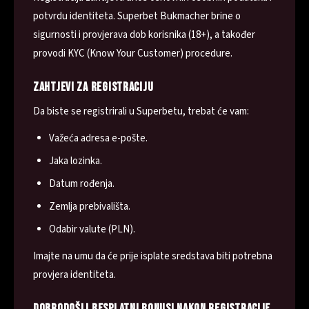
potvrdu identiteta. Superbet Bukmacher brine o
sigurnosti i provjerava dob korisnika (18+), a također
provodi KYC (Know Your Customer) procedure.
ZAHTJEVI ZA REGISTRACIJU
Da biste se registrirali u Superbetu, trebat će vam:
Važeća adresa e-pošte.
Jaka lozinka.
Datum rođenja.
Zemlja prebivališta.
Odabir valute (PLN).
Imajte na umu da će prije isplate sredstava biti potrebna
provjera identiteta.
DOBRODOŠLI BESPLATNI BONUSI NAKON REGISTRACIJE