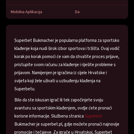
Mobilna Aplikacija
Da
Superbet Bukmacher je popularna platforma za sportsko
klađenje koja nudi širok izbor sportova i tržišta. Ovaj vodič
korak po korak pomoći će vam da shvatite proces prijave,
pristupite svom računu za klađenje i riješite probleme s
prijavom. Namijenjen je igračima iz cijele Hrvatske i
svijeta koji žele uživati u uzbuđenju klađenja na
Superbetu.
Bilo da ste iskusan igrač ili tek započinjete svoju
avanturu sa sportskim klađenjem, ovdje ćete pronaći
korisne informacije. Službena stranica
Superbet
Bukmacher je superbet.pl, gdje možete pronaći najnovije
promocije i tečajeve. Za igrače u Hrvatskoj, Superbet