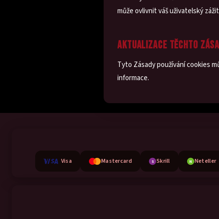
může ovlivnit váš uživatelský záži
AKTUALIZACE TĚCHTO ZÁS
Tyto Zásady používání cookies mů
informace.
Visa
Mastercard
Skrill
Neteller
S
N