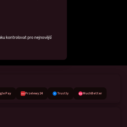
ku kontrolovat pro nejnovější
gle Pay
Przelewy24
Trustly
MuchBetter
T
MB
P24