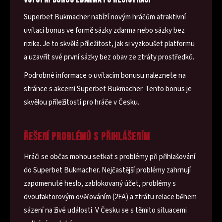
Superbet Bukmacher nabízí novým hráčům atraktivní
uvítací bonus ve formě sázky zdarma nebo sázky bez
rizika. Je to skvělá příležitost, jak si vyzkoušet platformu
a uzavřít své první sázky bez obav ze ztráty prostředků.
Podrobné informace o uvítacím bonusu naleznete na
stránce s akcemi Superbet Bukmacher. Tento bonus je
skvělou příležitostí pro hráče v Česku.
ŘEŠENÍ PROBLÉMŮ S PŘIHLÁŠENÍM
Hráči se občas mohou setkat s problémy při přihlašování
do Superbet Bukmacher. Nejčastější problémy zahrnují
zapomenuté heslo, zablokovaný účet, problémy s
dvoufaktorovým ověřováním (2FA) a ztrátu relace během
sázení na živé události. V Česku se s těmito situacemi