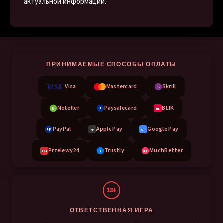
актуальной информации.
ПРИНИМАЕМЫЕ СПОСОБЫ ОПЛАТЫ
Visa
Mastercard
Skrill
S
Neteller
Paysafecard
BLIK
N
P
BL
PayPal
Apple Pay
Google Pay
PP
AP
GP
Przelewy24
Trustly
MuchBetter
T
MB
P24
18+
ОТВЕТСТВЕННАЯ ИГРА