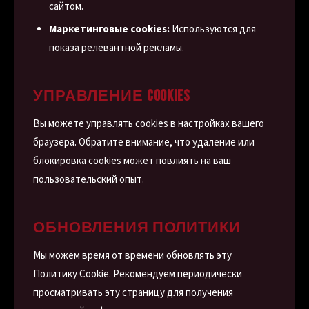
сайтом.
Маркетинговые cookies:
Используются для
показа релевантной рекламы.
УПРАВЛЕНИЕ COOKIES
Вы можете управлять cookies в настройках вашего
браузера. Обратите внимание, что удаление или
блокировка cookies может повлиять на ваш
пользовательский опыт.
ОБНОВЛЕНИЯ ПОЛИТИКИ
Мы можем время от времени обновлять эту
Политику Cookie. Рекомендуем периодически
просматривать эту страницу для получения